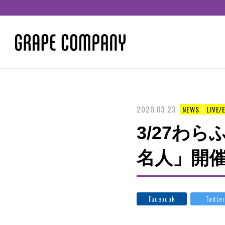
2020.03.23
NEWS
LIVE/
3/27わ
名人」開
Facebook
Twitter