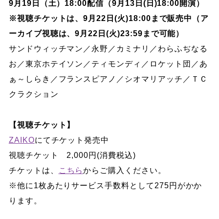
9月19日（土）18:00配信（9月13日(日)18:00開演）
※視聴チケットは、9月22日(火)18:00まで販売中（ア
ーカイブ視聴は、9月22日(火)23:59まで可能）
サンドウィッチマン／永野／カミナリ／わらふぢなる
お／東京ホテイソン／ティモンディ
／
ロケット団／あ
ぁ～しらき／フランスピアノ／シオマリアッチ／ＴＣ
クラクション
【視聴チケット】
ZAIKO
にてチケット発売中
視聴チケット 2,000円(消費税込)
チケットは、
こちら
からご購入ください。
※他に1枚あたりサービス手数料として275円がかか
ります。