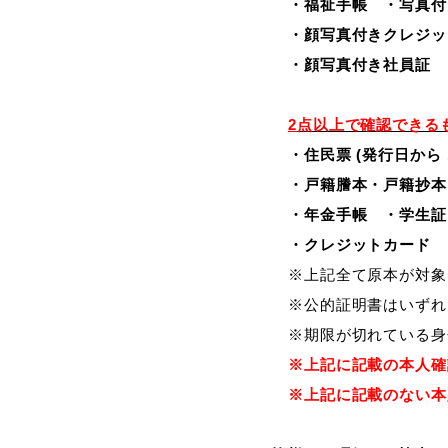
・福祉手帳 ・写真
・顔写真付きクレジ
・顔写真付き社員証 
2
点以上で確認できる
・住民票 (発行日から
・戸籍謄本・戸籍抄本 
・年金手帳 ・学生
・クレジットカード
※上記全て原本が対象
※公的証明書はいずれ
※期限が切れている身
※上記に記載の本人確
※上記に記載のない本