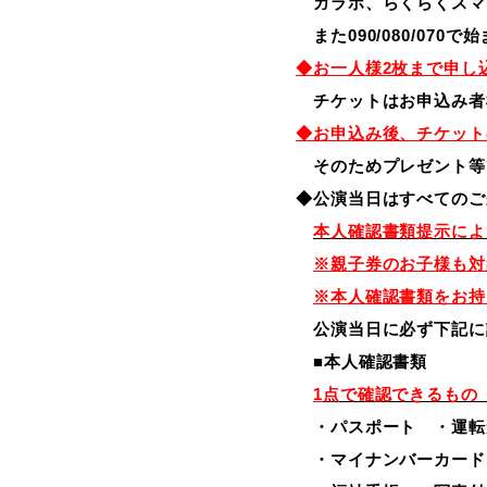
ガラホ、らくらくスマー
また090/080/07
◆お一人様2枚まで申し
チケットはお申込み者
◆お申込み後、チケット
そのためプレゼント等
◆公演当日はすべてのご
本人確認書類提示によ
※親子券のお子様も対
※本人確認書類をお持
公演当日に必ず下記に
■本人確認書類
1
点で確認できるもの
・パスポート ・
・マイナンバーカード