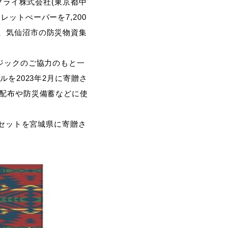
プライ株式会社(東京都中
ットぺーパーを7,200
、気仙沼市の防災物資集
ジックのご協力のもと一
を2023年2月に寄贈さ
の配布や防災備蓄などに使
0セットを宮城県に寄贈さ