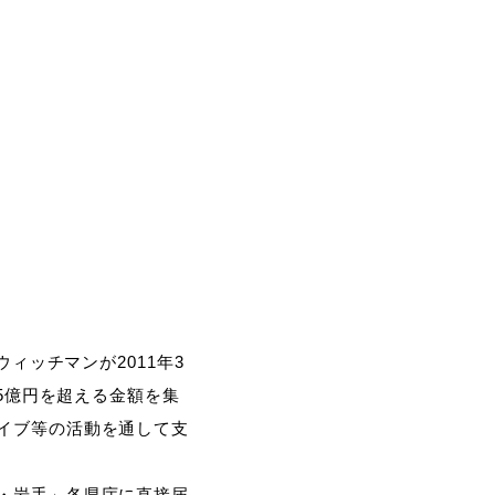
ィッチマンが2011年3
5億円を超える金額を集
イブ等の活動を通して支
・岩手」各県庁に直接届