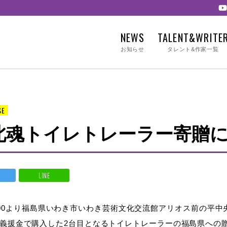
NEWS
TALENT&WRITE
お知らせ
タレント&作家一覧
SE
東北魂トイレトレーラー寄贈
LINE
日)12:00より福島県いわき市いわき芸術文化交流館アリオス前の
義援金で購入した2台目となるトイレトレーラーの福島県への