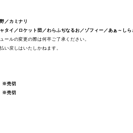
野／カミナリ
ャタイ／ロケット団／わらふぢなるお／ゾフィー／あぁ～しら
ュールの変更の際は何卒ご了承ください。
払い戻しはいたしかねます。
0 ※売切
0 ※売切