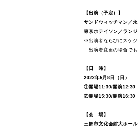
【出演（予定）】
サンドウィッチマン／永
東京ホテイソン／ランジ
※出演者ならびにスケジ
出演者変更の場合でも
【日 時】
2022
年5月8日（日）
①開場11:30/開演12:3
②開場15:30/開演16:3
【会 場】
三郷市文化会館大ホール