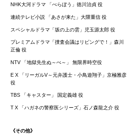
NHK大河ドラマ 「べらぼう」徳川治貞 役
レギュラーテレビ
連続テレビ小説 「あさが来た」大隈重信 役
芸能きわみ堂
スペシャルドラマ「坂の上の雲」児玉源太郎 役
NHKEテレ 21:00 -21:30
プレミアムドラマ「捜査会議はリビングで！」森川
正倫 役
NTV 「地獄先生ぬ～べ～」 無限界時空役
E X 「リーガルV～元弁護士・小鳥遊翔子」京極雅彦
役
TBS 「キャスター」 国定義雄 役
T X 「ハガネの警察医シリーズ」石ノ森龍之介 役
その他