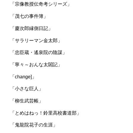
「宗像教授伝奇考シリーズ」
「茂七の事件簿」
「慶次郎縁側日記」
「サラリーマン金太郎」
「忠臣蔵・遙泉院の陰謀」
「寧々～おんな太閤記」
「change]」
「小さな巨人」
「柳生武芸帳」
「とめはねっ！鈴里高校書道部」
「鬼龍院花子の生涯」