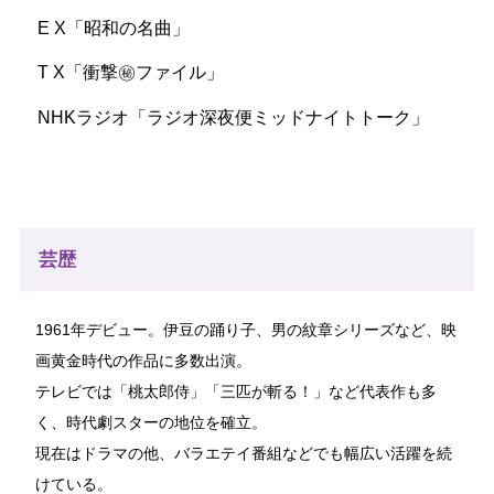
E X「昭和の名曲」
2026
08.14
T X「衝撃㊙ファイル」
[金]
NHKラジオ「ラジオ深夜便ミッドナイトトーク」
レギュラーテレビ
昭和の名曲 帰りたくなる歌がある 今夜決
定！ふるさとソングNo．1
テレビ朝日 20:00 ～21:54
お盆真っ只中！今夜の「昭和の名曲」は、懐か
芸歴
しい故郷に思いを馳せる名曲の数々を大特集！
1961年デビュー。伊豆の踊り子、男の紋章シリーズなど、映
レギュラーテレビ
画黄金時代の作品に多数出演。
芸能きわみ堂 選 放送100年 歌舞伎の襲名
テレビでは「桃太郎侍」「三匹が斬る！」など代表作も多
NHKEテレ 21:00 ～21:30
く、時代劇スターの地位を確立。
歌舞伎の襲名特集回を再放送
現在はドラマの他、バラエテイ番組などでも幅広い活躍を続
▽市川團十郎さんの三代にわたる襲名、松本幸
けている。
四郎さん家の二度の三代同時襲名