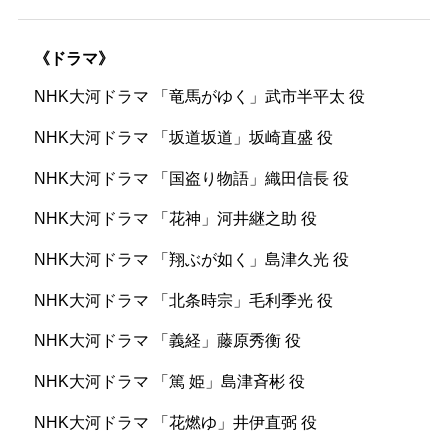
四代目中村梅玉さんの襲名をNHKに残る貴重な
映像で振り返る。
ドラマ
▽神田伯山さん
NHK大河ドラマ 「竜馬がゆく」武市半平太 役
NHK大河ドラマ 「坂道坂道」坂崎直盛 役
2026
08.21
NHK大河ドラマ 「国盗り物語」織田信長 役
[金]
NHK大河ドラマ 「花神」河井継之助 役
レギュラーテレビ
NHK大河ドラマ 「翔ぶが如く」島津久光 役
芸能きわみ堂
NHK大河ドラマ 「北条時宗」毛利季光 役
NHKEテレ 21:00 -21:30
NHK大河ドラマ 「義経」藤原秀衡 役
2026
NHK大河ドラマ 「篤 姫」島津斉彬 役
08.28
NHK大河ドラマ 「花燃ゆ」井伊直弼 役
[金]