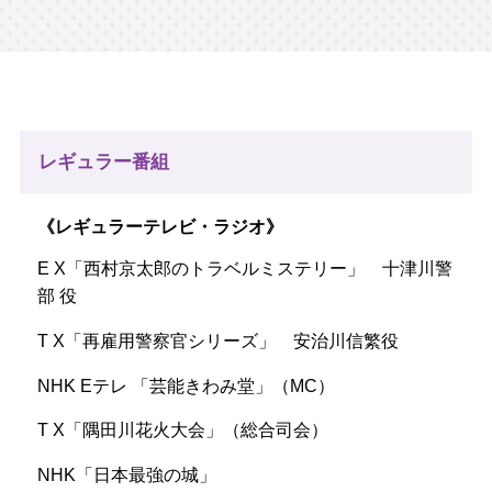
金ゴールドハンター＆23歳妻が生き埋め
テレビ東京 18:55 ～20:54
大量の金が眠っている…巨万の富か破産か!?採
掘男たちのロマン
▼餌が…気弱な猫の悲しい結末＆愛犬が犯人!?
驚きイタズラ
レギュラー番組
▼ある夜23歳の妻が失踪・殺害…夫含む容疑者
は三人
レギュラーテレビ・ラジオ
E X「西村京太郎のトラベルミステリー」 十津川警
ドラマ（再放送）
部 役
西村京太郎トラベルミステリー59
テレビ朝日 14:25 ～16:48
T X「再雇用警察官シリーズ」 安治川信繁役
「終着駅殺人事件 上野〜青森、愛と死の寝台
NHK Eテレ 「芸能きわみ堂」（MC）
特急“あけぼの”暗闇に消えた女」
▽経済通商省の若手官僚が刺殺された。遺留品
T X「隅田川花火大会」（総合司会）
から寝台特急のチケットが見つかり…
NHK「日本最強の城」