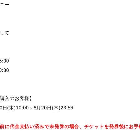
ニー
して
:30
:30
購入のお客様】
0
日
(
木
)10:00
～
8
月
20
日
(木
)23:59
前に代金支払い済みで未発券の場合、チケットを発券後にお手