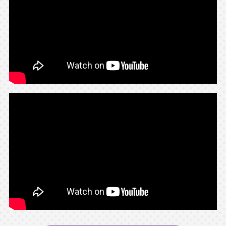
08.11
[火]
高橋 英樹
レギュラーテレビ
㊙衝撃ファイル〜癒し動物＆【新企画】一攫千金
ゴールドハンター＆23歳妻が生き埋め
テレビ東京 18:55 ～20:54
大量の金が眠っている…巨万の富か破産か!?採掘
男たちのロマン
▼餌が…気弱な猫の悲しい結末＆愛犬が犯人!?驚
きイタズラ
▼ある夜23歳の妻が失踪・殺害…夫含む容疑者は
三人
高橋 英樹
ドラマ（再放送）
西村京太郎トラベルミステリー59