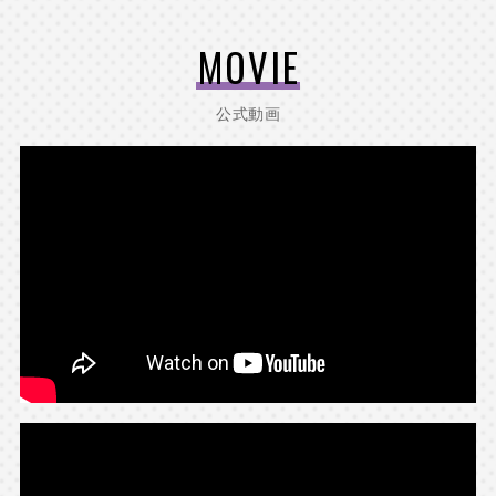
お見送り芸人しんいち
MOVIE
レギュラーテレビ
おとばん!!!～ワンランクUPなライフデザインプロ
公式動画
グラム～
テレビ埼玉 25:30～25:59
★【公式X】は
こちら
へ
★【公式HP】は
こちら
へ
カカロニ
レギュラーラジオ
カカロニのグレーな夜
ニコニコ生放送 22:00～配信
★配信ページは
こちら
から
2026