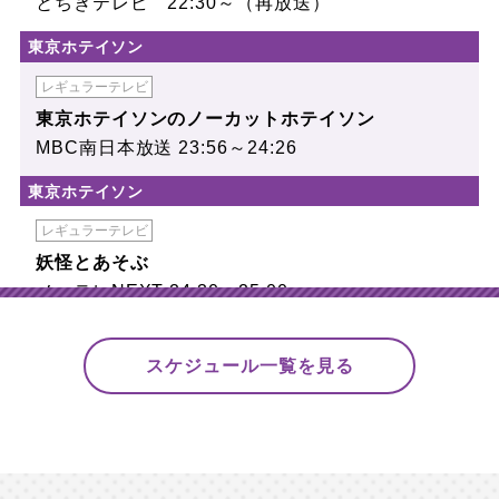
とちぎテレビ 22:30～（再放送）
東京ホテイソン
レギュラーテレビ
東京ホテイソンのノーカットホテイソン
MBC南日本放送 23:56～24:26
東京ホテイソン
レギュラーテレビ
妖怪とあそぶ
メ〜テレNEXT 24:30〜25:00
お見送り芸人しんいち
スケジュール一覧を見る
レギュラーラジオ（生放送）
お見送り芸人しんいちのサクラバシ919
ラジオ大阪・ミクチャ 23:00〜25:00（生放送）
★【公式X】は
こちら
へ
★【公式HP】は
こちら
へ