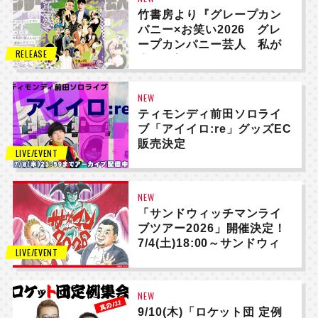
竹書房より『グレープカン
パニー×お笑い2026 グレ
ープカンパニー芸人 私が
NEWS
RELEASE
今、お知らせしたいこと』
発売中！
NEW
ティモンディ前田ソロライ
ブ「アイイロ:re」グッズEC
販売決定
NEWS
LIVE/EVENT
NEW
「サンドウィッチマンライ
ブツアー2026」開催決定！
7/4(土)18:00～サンドウィ
NEWS
LIVE/EVENT
ッチマン倶楽部プレミアム
会員新規会員先行開始！
NEW
9/10(木)「ロケット団 定例