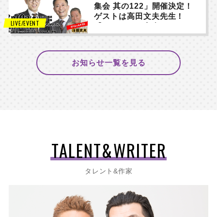
集会 其の122」開催決定！
ゲストは高田文夫先生！
NEWS
LIVE/EVENT
【チケットは完売しまし
た】
お知らせ一覧を見る
TALENT&WRITER
タレント&作家