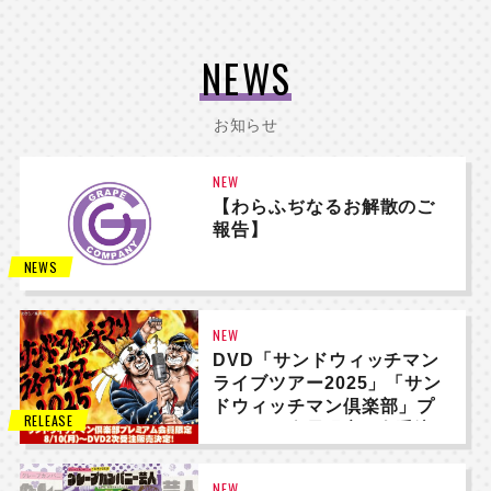
NEWS
お知らせ
NEW
【わらふぢなるお解散のご
報告】
NEWS
NEW
DVD「サンドウィッチマン
ライブツアー2025」「サン
ドウィッチマン倶楽部」プ
NEWS
RELEASE
レミアム会員限定 2次受注
販売決定！
NEW