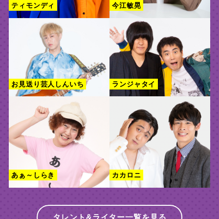
ティモンディ
今江敏晃
お見送り芸人しんいち
ランジャタイ
あぁ～しらき
カカロニ
タレント&ライター一覧を見る