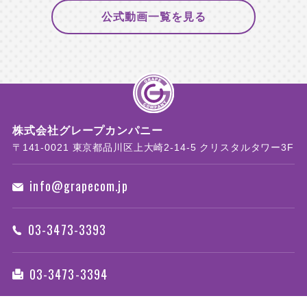
テレビ朝日 14:25 ～16:48
公式動画一覧を見る
「終着駅殺人事件 上野〜青森、愛と死の寝台特
急“あけぼの”暗闇に消えた女」
▽経済通商省の若手官僚が刺殺された。遺留品か
ら寝台特急のチケットが見つかり…
高橋 真麻
株式会社グレープカンパニー
テレビ
〒141-0021 東京都品川区上大崎2-14-5 クリスタルタワー3F
よさこい熱中継２０２６～踊れ！鳴らせ！高知の
アツい夏！～
info@grapecom.jp
高知さんさんテレビ 18:09～20:54
永野
03-3473-3393
レギュラー配信ラジオ
永野の目には見えない美術館
03-3473-3394
Artistspokenにて、22:30より配信
★詳しくは
こちら